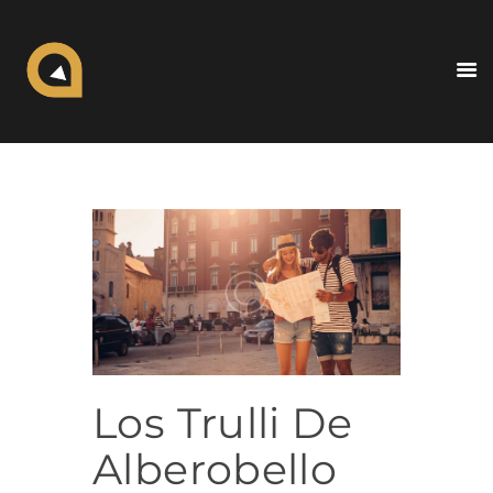
ALL IN TRAVELS
The Travel Experience
Inicio
Nosotros
Blogs
Destinos
Contacto
Los Trulli De
Alberobello