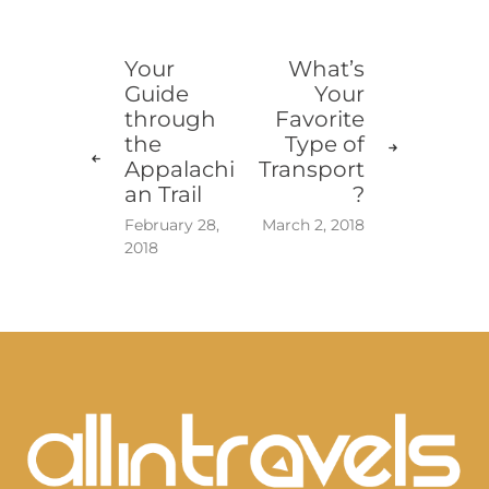
Your
What’s
Guide
Your
through
Favorite
the
Type of
Appalachi
Transport
an Trail
?
February 28,
March 2, 2018
2018