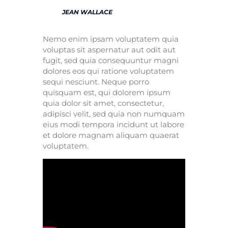
JEAN WALLACE
Nemo enim ipsam voluptatem quia
voluptas sit aspernatur aut odit aut
fugit, sed quia consequuntur magni
dolores eos qui ratione voluptatem
sequi nesciunt. Neque porro
quisquam est, qui dolorem ipsum
quia dolor sit amet, consectetur,
adipisci velit, sed quia non numquam
eius modi tempora incidunt ut labore
et dolore magnam aliquam quaerat
voluptatem.