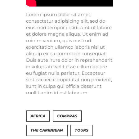
Lorem ipsum dolor sit amet,
consectetur adipisicing elit, sed do
eiusmod tempor incididunt ut labore
et dolore magna aliqua. Ut enim ad
minim veniam, quis nostrud
exercitation ullamco laboris nisi ut
aliquip ex ea commodo consequat.
Duis aute irure dolor in reprehenderit
in voluptate velit esse cillum dolore
eu fugiat nulla pariatur. Excepteur
sint occaecat cupidatat non proident,
sunt in culpa qui officia deserunt
mollit anim id est laborum.
AFRICA
COMPRAS
THE CARIBBEAN
TOURS