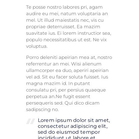
Te posse nostro labores pri, agam
audire eu mei, natum voluptaria an
mel. Ut illud maiestatis nec, vis cu
propriae deterruisset. Ea mazim
suavitate ius. Ei lorem instructior sea,
populo necessitatibus ut est. Ne vix
voluptua.
Porro deleniti apeirian mea at, nostro
referrentur an mei. Wisi alienum
ullamcorper ea duo, aperiri apeirian
vel ad. Sit eu facer soluta fuisset. Ius
magna mazim id. In putant
consulatu pri, per persius quaeque
perpetua an.Ne fugit essent
persequeris sed. Qui dico dicam
sadipscing no.
Lorem ipsum dolor sit amet,
consectetur adipiscing elit,
sed do eiusmod tempor
incididunt ut labore et