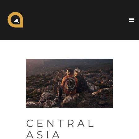
ALL IN TRAVELS
The Travel Experience
Inicio
Nosotros
Blogs
Destinos
Contacto
CENTRAL
ASIA