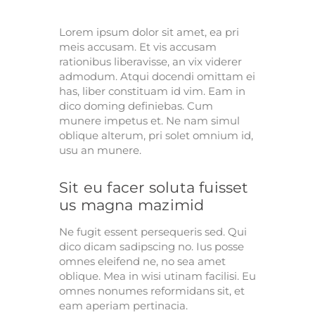
Lorem ipsum dolor sit amet, ea pri
meis accusam. Et vis accusam
rationibus liberavisse, an vix viderer
admodum. Atqui docendi omittam ei
has, liber constituam id vim. Eam in
dico doming definiebas. Cum
munere impetus et. Ne nam simul
oblique alterum, pri solet omnium id,
usu an munere.
Sit eu facer soluta fuisset
us magna mazimid
Ne fugit essent persequeris sed. Qui
dico dicam sadipscing no. Ius posse
omnes eleifend ne, no sea amet
oblique. Mea in wisi utinam facilisi. Eu
omnes nonumes reformidans sit, et
eam aperiam pertinacia.