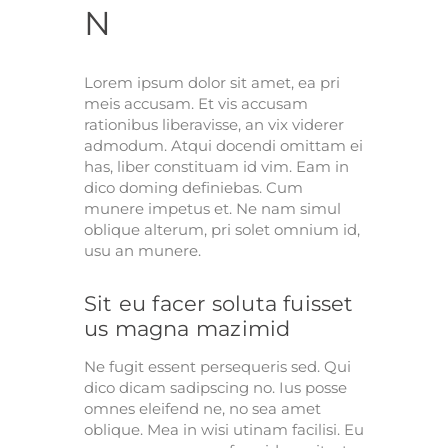
N
Lorem ipsum dolor sit amet, ea pri
meis accusam. Et vis accusam
rationibus liberavisse, an vix viderer
admodum. Atqui docendi omittam ei
has, liber constituam id vim. Eam in
dico doming definiebas. Cum
munere impetus et. Ne nam simul
oblique alterum, pri solet omnium id,
usu an munere.
Sit eu facer soluta fuisset
us magna mazimid
Ne fugit essent persequeris sed. Qui
dico dicam sadipscing no. Ius posse
omnes eleifend ne, no sea amet
oblique. Mea in wisi utinam facilisi. Eu