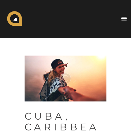
ALL IN TRAVELS
The Travel Experience
Inicio
Nosotros
Blogs
Destinos
Contacto
CUBA,
CARIBBEA