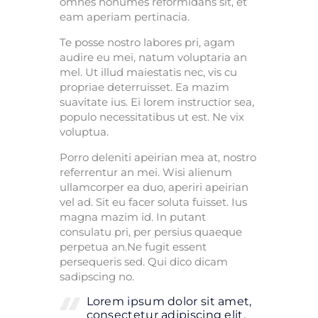
omnes nonumes reformidans sit, et
eam aperiam pertinacia.
Te posse nostro labores pri, agam
audire eu mei, natum voluptaria an
mel. Ut illud maiestatis nec, vis cu
propriae deterruisset. Ea mazim
suavitate ius. Ei lorem instructior sea,
populo necessitatibus ut est. Ne vix
voluptua.
Porro deleniti apeirian mea at, nostro
referrentur an mei. Wisi alienum
ullamcorper ea duo, aperiri apeirian
vel ad. Sit eu facer soluta fuisset. Ius
magna mazim id. In putant
consulatu pri, per persius quaeque
perpetua an.Ne fugit essent
persequeris sed. Qui dico dicam
sadipscing no.
Lorem ipsum dolor sit amet,
consectetur adipiscing elit,